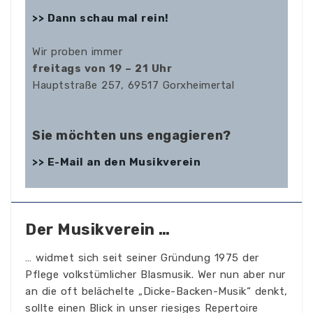
>> Dann schau mal rein!
Wir proben immer
freitags von 19 – 21 Uhr
Hauptstraße 257, 69517 Gorxheimertal
Sie möchten uns engagieren?
>> E-Mail an den Musikverein
Der Musikverein …
… widmet sich seit seiner Gründung 1975 der
Pflege volkstümlicher Blasmusik. Wer nun aber nur
an die oft belächelte „Dicke-Backen-Musik“ denkt,
sollte einen Blick in unser riesiges Repertoire